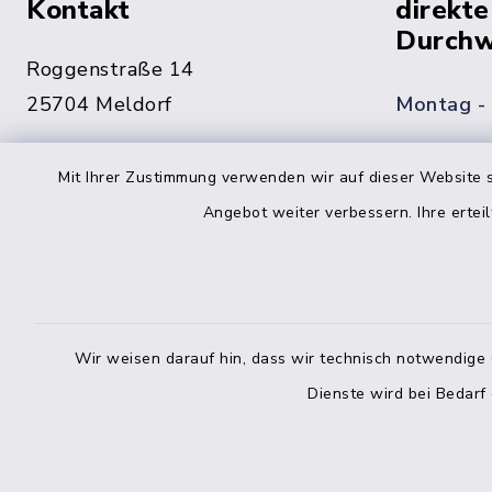
Kontakt
direkte
Durchw
Roggenstraße 14
25704 Meldorf
Montag -
04832 6065-0
Mit Ihrer Zustimmung verwenden wir auf dieser Website s
Freitag
04832 6065-215
Angebot weiter verbessern. Ihre erteil
info@mitteldithmarschen.de
Online-
Amt Mitteldithmarschen
Haben Sie
Wir weisen darauf hin, dass wir technisch notwendige 
keinen ze
Dienste wird bei Bedarf
Telefonn
Telefonli