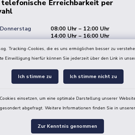
 telefonische Erreichbarkeit per
ahl
 Donnerstag
08:00 Uhr – 12:00 Uhr
14:00 Uhr – 16:00 Uhr
og. Tracking-Cookies, die es uns ermöglichen besser zu versteh
08:00 Uhr – 12:00 Uhr
te Einwilligung hierfür können Sie jederzeit über den Link in uns
Ich stimme zu
Ich stimme nicht zu
Terminvereinbarung
 ein dringendes Anliegen, finden aber online
Cookies einsetzen, um eine optimale Darstellung unserer Website
itnahen Termin? Rufen Sie uns gerne unter der
 gesondert abgefragt. Weitere Informationen finden Sie in unser
ummer 04832 6065 0 an!
ste des Amtes Mitteldithmarschen
Zur Kenntnis genommen