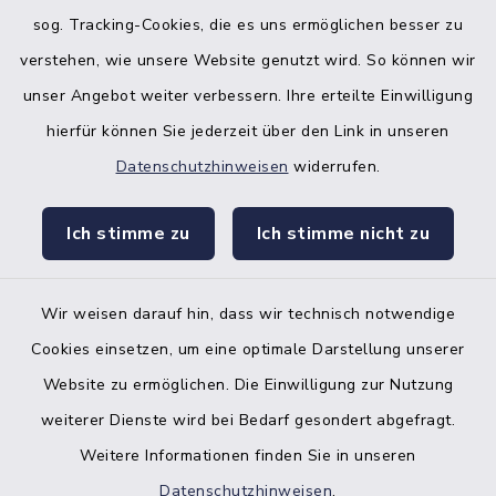
sog. Tracking-Cookies, die es uns ermöglichen besser zu
verstehen, wie unsere Website genutzt wird. So können wir
unser Angebot weiter verbessern. Ihre erteilte Einwilligung
hierfür können Sie jederzeit über den Link in unseren
Datenschutzhinweisen
widerrufen.
facebook
instagr
Ich stimme zu
Ich stimme nicht zu
Wir weisen darauf hin, dass wir technisch notwendige
Bankverbindung der Amtskasse
Cookies einsetzen, um eine optimale Darstellung unserer
Website zu ermöglichen. Die Einwilligung zur Nutzung
Kontakt
weiterer Dienste wird bei Bedarf gesondert abgefragt.
Weitere Informationen finden Sie in unseren
Barrierefreiheit
Datenschutzhinweisen
.