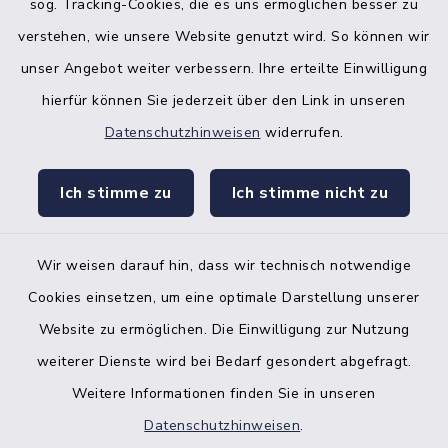
sog. Tracking-Cookies, die es uns ermöglichen besser zu
verstehen, wie unsere Website genutzt wird. So können wir
unser Angebot weiter verbessern. Ihre erteilte Einwilligung
hierfür können Sie jederzeit über den Link in unseren
Datenschutzhinweisen
widerrufen.
facebook
instagr
Ich stimme zu
Ich stimme nicht zu
Wir weisen darauf hin, dass wir technisch notwendige
Bankverbindung der Amtskasse
Cookies einsetzen, um eine optimale Darstellung unserer
Website zu ermöglichen. Die Einwilligung zur Nutzung
Kontakt
weiterer Dienste wird bei Bedarf gesondert abgefragt.
Weitere Informationen finden Sie in unseren
Barrierefreiheit
Datenschutzhinweisen
.