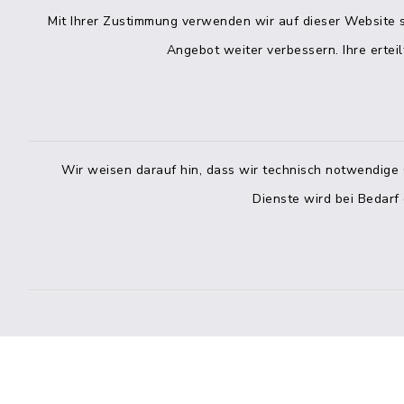
Mit Ihrer Zustimmung verwenden wir auf dieser Website s
Freitag
04832 6065-215
Angebot weiter verbessern. Ihre erteil
info@mitteldithmarschen.de
Online-
Amt Mitteldithmarschen
Haben Sie
Wir weisen darauf hin, dass wir technisch notwendige 
keinen ze
Dienste wird bei Bedarf
Telefonn
Telefonli
facebook
instagram