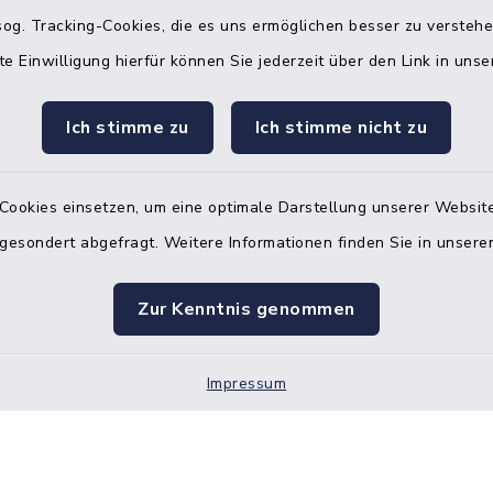
og. Tracking-Cookies, die es uns ermöglichen besser zu versteh
08:00 Uhr – 12:00 Uhr
te Einwilligung hierfür können Sie jederzeit über den Link in uns
Ich stimme zu
Ich stimme nicht zu
Terminvereinbarung
 ein dringendes Anliegen, finden aber online
Cookies einsetzen, um eine optimale Darstellung unserer Website
itnahen Termin? Rufen Sie uns gerne unter der
 gesondert abgefragt. Weitere Informationen finden Sie in unser
ummer 04832 6065 0 an!
ste des Amtes Mitteldithmarschen
Zur Kenntnis genommen
Impressum