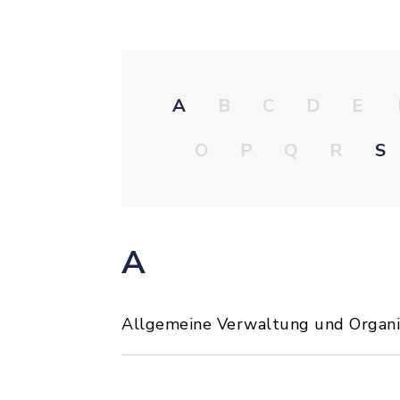
A
B
C
D
E
O
P
Q
R
S
A
Allgemeine Verwaltung und Organi