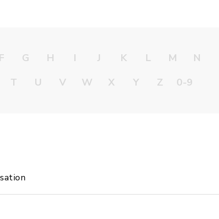
F
G
H
I
J
K
L
M
N
T
U
V
W
X
Y
Z
0-9
sation