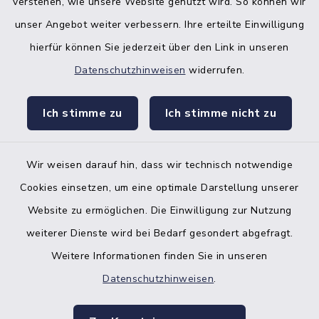
verstehen, wie unsere Website genutzt wird. So können wir
unser Angebot weiter verbessern. Ihre erteilte Einwilligung
hierfür können Sie jederzeit über den Link in unseren
Datenschutzhinweisen
widerrufen.
facebook
instagr
Ich stimme zu
Ich stimme nicht zu
Wir weisen darauf hin, dass wir technisch notwendige
Bankverbindung der Amtskasse
Cookies einsetzen, um eine optimale Darstellung unserer
Website zu ermöglichen. Die Einwilligung zur Nutzung
Kontakt
weiterer Dienste wird bei Bedarf gesondert abgefragt.
Weitere Informationen finden Sie in unseren
Barrierefreiheit
Datenschutzhinweisen
.
Datenschutz