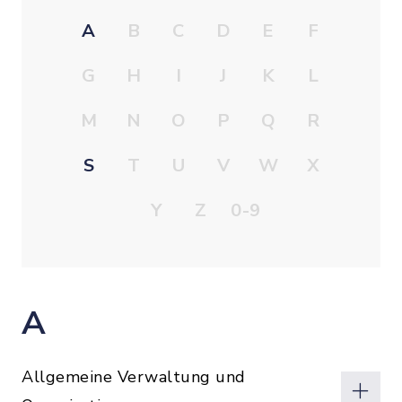
A
B
C
D
E
F
G
H
I
J
K
L
M
N
O
P
Q
R
S
T
U
V
W
X
Y
Z
0-9
A
Allgemeine Verwaltung und