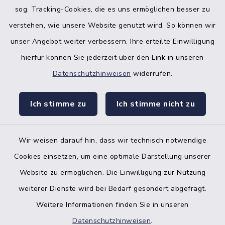
sog. Tracking-Cookies, die es uns ermöglichen besser zu
verstehen, wie unsere Website genutzt wird. So können wir
unser Angebot weiter verbessern. Ihre erteilte Einwilligung
hierfür können Sie jederzeit über den Link in unseren
Datenschutzhinweisen
widerrufen.
facebook
instagr
Ich stimme zu
Ich stimme nicht zu
Wir weisen darauf hin, dass wir technisch notwendige
Bankverbindung der Amtskasse
Cookies einsetzen, um eine optimale Darstellung unserer
Website zu ermöglichen. Die Einwilligung zur Nutzung
Kontakt
weiterer Dienste wird bei Bedarf gesondert abgefragt.
Weitere Informationen finden Sie in unseren
Barrierefreiheit
Datenschutzhinweisen
.