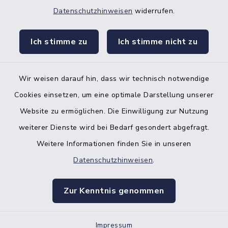
Datenschutzhinweisen
widerrufen.
facebook
instagr
Ich stimme zu
Ich stimme nicht zu
Wir weisen darauf hin, dass wir technisch notwendige
Bankverbindung der Amtskasse
Cookies einsetzen, um eine optimale Darstellung unserer
Website zu ermöglichen. Die Einwilligung zur Nutzung
Kontakt
weiterer Dienste wird bei Bedarf gesondert abgefragt.
Weitere Informationen finden Sie in unseren
Barrierefreiheit
Datenschutzhinweisen
.
Datenschutz
Zur Kenntnis genommen
Impressum
Impressum
Sitemap