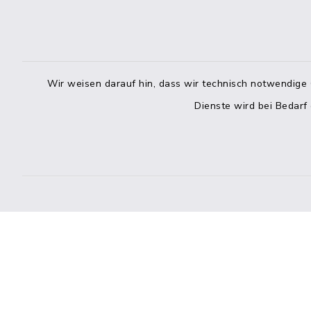
info@mitteldithmarschen.de
Online-
Amt Mitteldithmarschen
Haben Sie
Wir weisen darauf hin, dass wir technisch notwendige 
keinen ze
Dienste wird bei Bedarf
Telefonn
Telefonli
facebook
instagram
Bankverbindung der Amtskasse
Kontakt