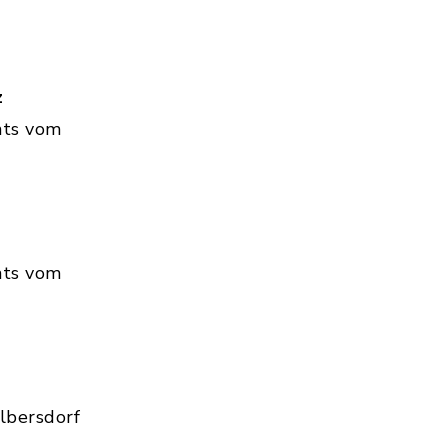
z
hts vom
hts vom
lbersdorf