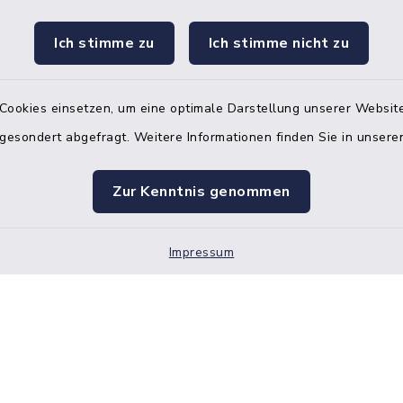
Ich stimme zu
Ich stimme nicht zu
Terminvereinbarung
 ein dringendes Anliegen, finden aber online
Cookies einsetzen, um eine optimale Darstellung unserer Website
itnahen Termin? Rufen Sie uns gerne unter der
 gesondert abgefragt. Weitere Informationen finden Sie in unser
ummer 04832 6065 0 an!
ste des Amtes Mitteldithmarschen
Zur Kenntnis genommen
Impressum
Barrierefreiheit
Datenschutz
Impressum