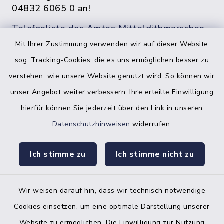
04832 6065 0 an!
Telefonliste des Amtes Mitteldithmarschen
Mit Ihrer Zustimmung verwenden wir auf dieser Website
sog. Tracking-Cookies, die es uns ermöglichen besser zu
verstehen, wie unsere Website genutzt wird. So können wir
unser Angebot weiter verbessern. Ihre erteilte Einwilligung
hierfür können Sie jederzeit über den Link in unseren
Datenschutzhinweisen
widerrufen.
facebook
instagr
Ich stimme zu
Ich stimme nicht zu
Wir weisen darauf hin, dass wir technisch notwendige
Bankverbindung der Amtskasse
Cookies einsetzen, um eine optimale Darstellung unserer
Website zu ermöglichen. Die Einwilligung zur Nutzung