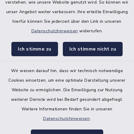
verstehen, wie unsere Website genutzt wird. So können wir
unser Angebot weiter verbessern. Ihre erteilte Einwilligung
hierfür können Sie jederzeit über den Link in unseren
Datenschutzhinweisen
widerrufen.
facebook
instagr
Ich stimme zu
Ich stimme nicht zu
Wir weisen darauf hin, dass wir technisch notwendige
Bankverbindung der Amtskasse
Cookies einsetzen, um eine optimale Darstellung unserer
Website zu ermöglichen. Die Einwilligung zur Nutzung
Kontakt
weiterer Dienste wird bei Bedarf gesondert abgefragt.
Weitere Informationen finden Sie in unseren
Barrierefreiheit
Datenschutzhinweisen
.
Datenschutz