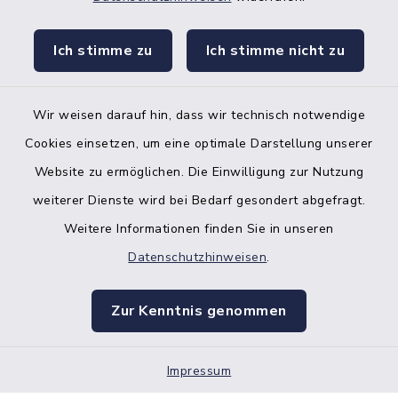
facebook
instagr
Ich stimme zu
Ich stimme nicht zu
Wir weisen darauf hin, dass wir technisch notwendige
Bankverbindung der Amtskasse
Cookies einsetzen, um eine optimale Darstellung unserer
Website zu ermöglichen. Die Einwilligung zur Nutzung
Kontakt
weiterer Dienste wird bei Bedarf gesondert abgefragt.
Weitere Informationen finden Sie in unseren
Barrierefreiheit
Datenschutzhinweisen
.
Datenschutz
Zur Kenntnis genommen
Impressum
Impressum
Sitemap