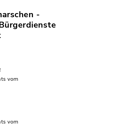
marschen -
Bürgerdienste
t
z
hts vom
hts vom