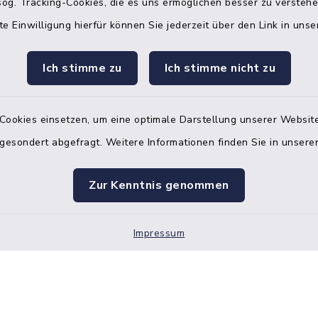
og. Tracking-Cookies, die es uns ermöglichen besser zu versteh
08:00 Uhr – 12:00 Uhr
te Einwilligung hierfür können Sie jederzeit über den Link in uns
Ich stimme zu
Ich stimme nicht zu
Terminvereinbarung
 ein dringendes Anliegen, finden aber online
Cookies einsetzen, um eine optimale Darstellung unserer Website
itnahen Termin? Rufen Sie uns gerne unter der
 gesondert abgefragt. Weitere Informationen finden Sie in unser
ummer 04832 6065 0 an!
ste des Amtes Mitteldithmarschen
Zur Kenntnis genommen
Impressum