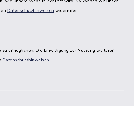
en, wie unsere Website genutzt wird. So können wir unser
eren
Datenschutzhinweisen
widerrufen.
 zu ermöglichen. Die Einwilligung zur Nutzung weiterer
en
Datenschutzhinweisen
.