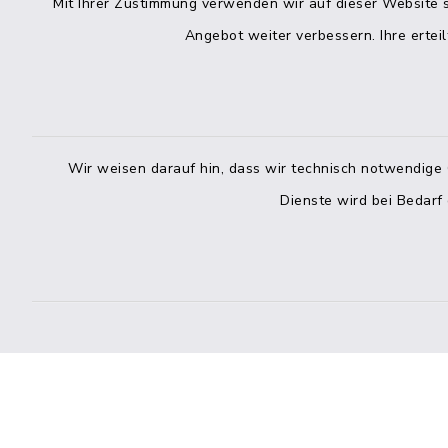
Mit Ihrer Zustimmung verwenden wir auf dieser Website s
Freitag
04832 6065-215
Angebot weiter verbessern. Ihre erteil
info@mitteldithmarschen.de
Online-
Amt Mitteldithmarschen
Haben Sie
Wir weisen darauf hin, dass wir technisch notwendige 
keinen ze
Dienste wird bei Bedarf
Telefonn
Telefonli
facebook
instagram