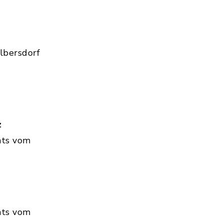
lbersdorf
z
hts vom
hts vom