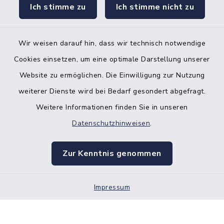
facebook
instagr
Ich stimme zu
Ich stimme nicht zu
Wir weisen darauf hin, dass wir technisch notwendige
Bankverbindung der Amtskasse
Cookies einsetzen, um eine optimale Darstellung unserer
Website zu ermöglichen. Die Einwilligung zur Nutzung
Kontakt
weiterer Dienste wird bei Bedarf gesondert abgefragt.
Weitere Informationen finden Sie in unseren
Barrierefreiheit
Datenschutzhinweisen
.
Datenschutz
Zur Kenntnis genommen
Impressum
Impressum
Sitemap
Cookie-Einstellungen