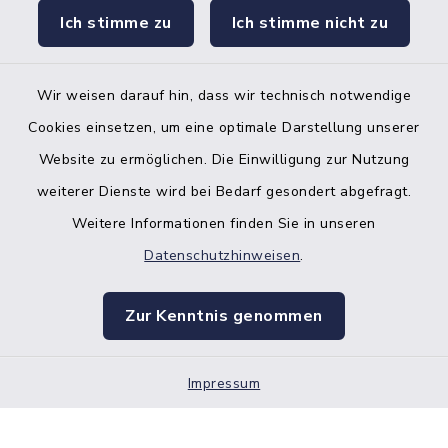
facebook
instagr
Ich stimme zu
Ich stimme nicht zu
Wir weisen darauf hin, dass wir technisch notwendige
Bankverbindung der Amtskasse
Cookies einsetzen, um eine optimale Darstellung unserer
Website zu ermöglichen. Die Einwilligung zur Nutzung
Kontakt
weiterer Dienste wird bei Bedarf gesondert abgefragt.
Weitere Informationen finden Sie in unseren
Barrierefreiheit
Datenschutzhinweisen
.
Datenschutz
Zur Kenntnis genommen
Impressum
Impressum
Sitemap
Cookie-Einstellungen