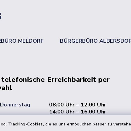
s
RBÜRO MELDORF
BÜRGERBÜRO ALBERSDO
 telefonische Erreichbarkeit per
ahl
 Donnerstag
08:00 Uhr – 12:00 Uhr
14:00 Uhr – 16:00 Uhr
og. Tracking-Cookies, die es uns ermöglichen besser zu versteh
08:00 Uhr – 12:00 Uhr