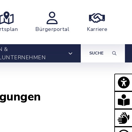
rtsplan
Bürgerportal
Karriere
N &
SUCHE
LUNTERNEHMEN
igungen