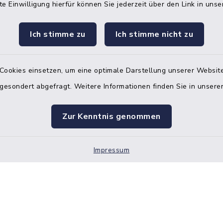
te Einwilligung hierfür können Sie jederzeit über den Link in uns
Ich stimme zu
Ich stimme nicht zu
Terminvereinbarung
 ein dringendes Anliegen, finden aber online
Cookies einsetzen, um eine optimale Darstellung unserer Website
itnahen Termin? Rufen Sie uns gerne unter der
 gesondert abgefragt. Weitere Informationen finden Sie in unser
ummer 04832 6065 0 an!
ste des Amtes Mitteldithmarschen
Zur Kenntnis genommen
Impressum
Barrierefreiheit
Datenschutz
Impressum