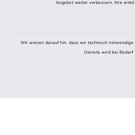
04832 6065-215
Angebot weiter verbessern. Ihre erteil
info@mitteldithmarschen.de
Online-
Amt Mitteldithmarschen
Haben Sie
Wir weisen darauf hin, dass wir technisch notwendige 
keinen ze
Dienste wird bei Bedarf
Telefonn
Telefonli
facebook
instagram
Bankverbindung der Amtskasse
Kontakt