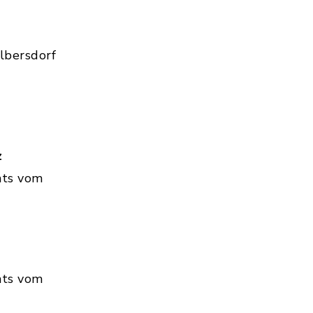
lbersdorf
z
hts vom
hts vom