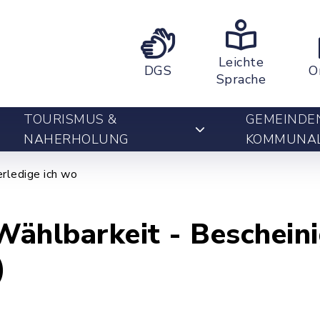
Leichte
DGS
O
Sprache
TOURISMUS &
GEMEINDE
NAHERHOLUNG
KOMMUNA
rledige ich wo
Wählbarkeit - Beschein
)