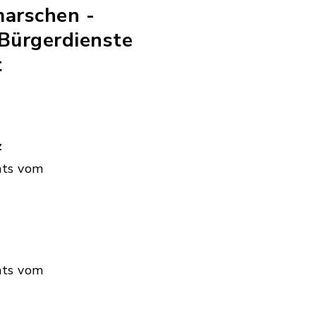
marschen -
Bürgerdienste
t
z
hts vom
hts vom