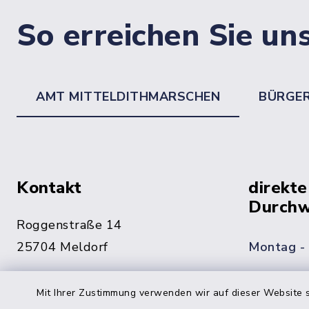
So erreichen Sie un
AMT MITTELDITHMARSCHEN
BÜRGE
Kontakt
direkte
Durchw
Roggenstraße 14
25704 Meldorf
Montag -
04832 6065-0
Mit Ihrer Zustimmung verwenden wir auf dieser Website s
Freitag