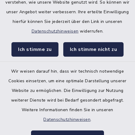
verstehen, wie unsere Website genutzt wird. So können wir
unser Angebot weiter verbessern. Ihre erteilte Einwilligung
hierfür können Sie jederzeit über den Link in unseren
Datenschutzhinweisen
widerrufen.
facebook
instagr
Ich stimme zu
Ich stimme nicht zu
Wir weisen darauf hin, dass wir technisch notwendige
Bankverbindung der Amtskasse
Cookies einsetzen, um eine optimale Darstellung unserer
Website zu ermöglichen. Die Einwilligung zur Nutzung
Kontakt
weiterer Dienste wird bei Bedarf gesondert abgefragt.
Weitere Informationen finden Sie in unseren
Barrierefreiheit
Datenschutzhinweisen
.
Datenschutz