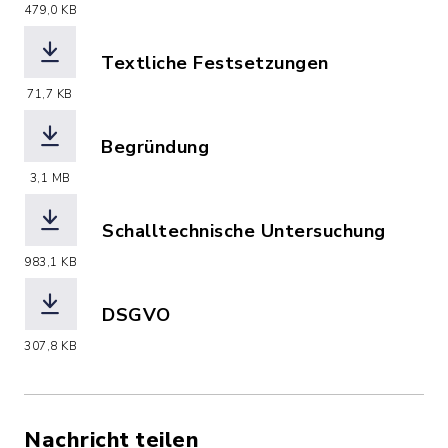
(Dateiname: 2026-06608278_Planzeich
479,0 KB
Textliche Festsetzungen
(Dateiname: 2026-07618722_2026-0660
71,7 KB
Begründung
(Dateiname: 2026-07618721_2026-066
3,1 MB
Schalltechnische Untersuchung
(Dateiname: 2026-07618720_2026-066
983,1 KB
DSGVO
(Dateiname: 2026-07618724_DSGVO__0
307,8 KB
Nachricht teilen