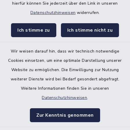
hierfür können Sie jederzeit über den Link in unseren
Datenschutzhinweisen
widerrufen.
facebook
instagr
Ich stimme zu
Ich stimme nicht zu
Wir weisen darauf hin, dass wir technisch notwendige
Bankverbindung der Amtskasse
Cookies einsetzen, um eine optimale Darstellung unserer
Website zu ermöglichen. Die Einwilligung zur Nutzung
Kontakt
weiterer Dienste wird bei Bedarf gesondert abgefragt.
Weitere Informationen finden Sie in unseren
Barrierefreiheit
Datenschutzhinweisen
.
Datenschutz
Zur Kenntnis genommen
Impressum