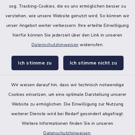
sog. Tracking-Cookies, die es uns ermöglichen besser zu
verstehen, wie unsere Website genutzt wird. So können wir
unser Angebot weiter verbessern. Ihre erteilte Einwilligung
hierfür können Sie jederzeit über den Link in unseren
Datenschutzhinweisen
widerrufen.
facebook
instagr
Ich stimme zu
Ich stimme nicht zu
Wir weisen darauf hin, dass wir technisch notwendige
Bankverbindung der Amtskasse
Cookies einsetzen, um eine optimale Darstellung unserer
Website zu ermöglichen. Die Einwilligung zur Nutzung
Kontakt
weiterer Dienste wird bei Bedarf gesondert abgefragt.
Weitere Informationen finden Sie in unseren
Barrierefreiheit
Datenschutzhinweisen
.