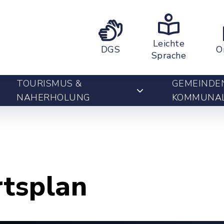
Leichte
DGS
O
Sprache
TOURISMUS &
GEMEINDE
NAHERHOLUNG
KOMMUNA
rtsplan