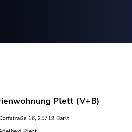
rienwohnung Plett (V+B)
Dorfstraße 16, 25719 Barlt
Adelheid Plett