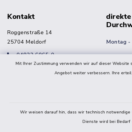
Kontakt
direkte
Durchw
Roggenstraße 14
25704 Meldorf
Montag -
04832 6065-0
Freitag
Mit Ihrer Zustimmung verwenden wir auf dieser Website s
04832 6065-215
Angebot weiter verbessern. Ihre erteil
info@mitteldithmarschen.de
Online-
Amt Mitteldithmarschen
Haben Sie
Wir weisen darauf hin, dass wir technisch notwendige 
keinen ze
Telefonn
Dienste wird bei Bedarf