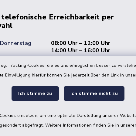
 telefonische Erreichbarkeit per
ahl
 Donnerstag
08:00 Uhr – 12:00 Uhr
14:00 Uhr – 16:00 Uhr
08:00 Uhr – 12:00 Uhr
og. Tracking-Cookies, die es uns ermöglichen besser zu versteh
te Einwilligung hierfür können Sie jederzeit über den Link in uns
Ich stimme zu
Ich stimme nicht zu
Terminvereinbarung
 ein dringendes Anliegen, finden aber online
Cookies einsetzen, um eine optimale Darstellung unserer Website
itnahen Termin? Rufen Sie uns gerne unter der
ummer 04832 6065 0 an!
 gesondert abgefragt. Weitere Informationen finden Sie in unser