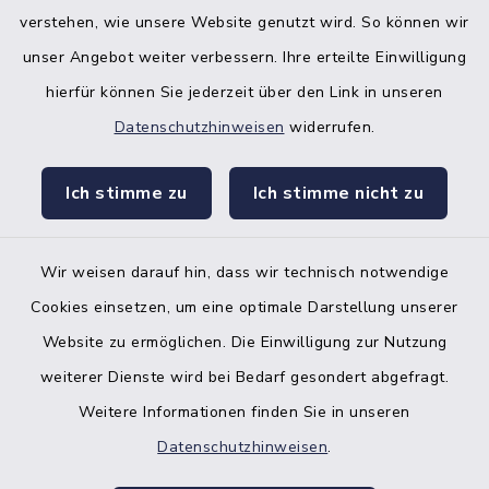
verstehen, wie unsere Website genutzt wird. So können wir
unser Angebot weiter verbessern. Ihre erteilte Einwilligung
hierfür können Sie jederzeit über den Link in unseren
Datenschutzhinweisen
widerrufen.
facebook
instagr
Ich stimme zu
Ich stimme nicht zu
Wir weisen darauf hin, dass wir technisch notwendige
Bankverbindung der Amtskasse
Cookies einsetzen, um eine optimale Darstellung unserer
Website zu ermöglichen. Die Einwilligung zur Nutzung
Kontakt
weiterer Dienste wird bei Bedarf gesondert abgefragt.
Weitere Informationen finden Sie in unseren
Barrierefreiheit
Datenschutzhinweisen
.
Datenschutz