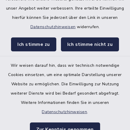
unser Angebot weiter verbessern. Ihre erteilte Einwilligung
hierfür können Sie jederzeit über den Link in unseren
Datenschutzhinweisen
widerrufen.
facebook
instagr
Ich stimme zu
Ich stimme nicht zu
Wir weisen darauf hin, dass wir technisch notwendige
Bankverbindung der Amtskasse
Cookies einsetzen, um eine optimale Darstellung unserer
Website zu ermöglichen. Die Einwilligung zur Nutzung
Kontakt
weiterer Dienste wird bei Bedarf gesondert abgefragt.
Weitere Informationen finden Sie in unseren
Barrierefreiheit
Datenschutzhinweisen
.
Datenschutz
Zur Kenntnis genommen