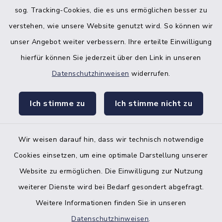
sog. Tracking-Cookies, die es uns ermöglichen besser zu
verstehen, wie unsere Website genutzt wird. So können wir
unser Angebot weiter verbessern. Ihre erteilte Einwilligung
hierfür können Sie jederzeit über den Link in unseren
Datenschutzhinweisen
widerrufen.
facebook
instagr
Ich stimme zu
Ich stimme nicht zu
Wir weisen darauf hin, dass wir technisch notwendige
Bankverbindung der Amtskasse
Cookies einsetzen, um eine optimale Darstellung unserer
Website zu ermöglichen. Die Einwilligung zur Nutzung
Kontakt
weiterer Dienste wird bei Bedarf gesondert abgefragt.
Weitere Informationen finden Sie in unseren
Barrierefreiheit
Datenschutzhinweisen
.