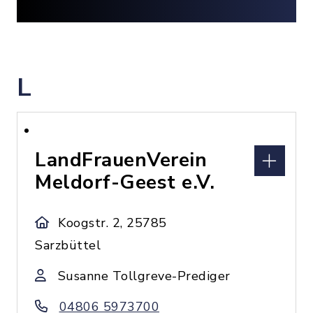
L
LandFrauenVerein
Meldorf-Geest e.V.
Koogstr. 2, 25785
Sarzbüttel
Susanne Tollgreve-Prediger
04806 5973700