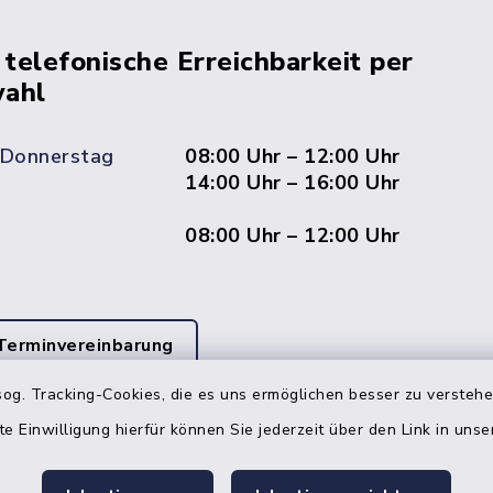
 telefonische Erreichbarkeit per
ahl
 Donnerstag
08:00 Uhr – 12:00 Uhr
14:00 Uhr – 16:00 Uhr
08:00 Uhr – 12:00 Uhr
Terminvereinbarung
og. Tracking-Cookies, die es uns ermöglichen besser zu versteh
 ein dringendes Anliegen, finden aber online
itnahen Termin? Rufen Sie uns gerne unter der
te Einwilligung hierfür können Sie jederzeit über den Link in uns
ummer 04832 6065 0 an!