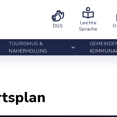
Leichte
DGS
O
Sprache
TOURISMUS &
GEMEINDE
NAHERHOLUNG
KOMMUNA
rtsplan