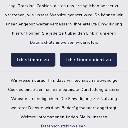
sog. Tracking-Cookies, die es uns ermöglichen besser zu
verstehen, wie unsere Website genutzt wird. So können wir
unser Angebot weiter verbessern. Ihre erteilte Einwilligung
hierfür können Sie jederzeit über den Link in unseren
Datenschutzhinweisen
widerrufen.
facebook
instagr
Ich stimme zu
Ich stimme nicht zu
Wir weisen darauf hin, dass wir technisch notwendige
Bankverbindung der Amtskasse
Cookies einsetzen, um eine optimale Darstellung unserer
Website zu ermöglichen. Die Einwilligung zur Nutzung
Kontakt
weiterer Dienste wird bei Bedarf gesondert abgefragt.
Weitere Informationen finden Sie in unseren
Barrierefreiheit
Datenschutzhinweisen
.