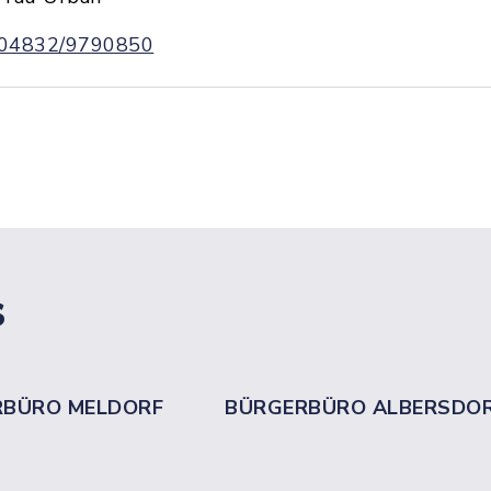
04832/9790850
s
RBÜRO MELDORF
BÜRGERBÜRO ALBERSDO