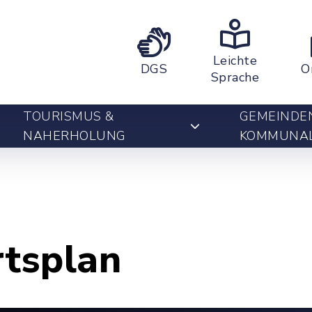
Leichte
DGS
O
Sprache
TOURISMUS &
GEMEINDE
NAHERHOLUNG
KOMMUNA
rtsplan