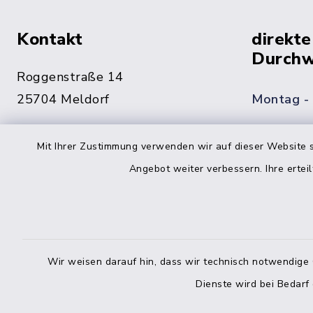
Kontakt
direkte
Durchw
Roggenstraße 14
25704 Meldorf
Montag -
04832 6065-0
Mit Ihrer Zustimmung verwenden wir auf dieser Website s
Freitag
04832 6065-215
Angebot weiter verbessern. Ihre erteil
info@mitteldithmarschen.de
Online-
Amt Mitteldithmarschen
Haben Sie
Wir weisen darauf hin, dass wir technisch notwendige 
keinen ze
Dienste wird bei Bedarf
Telefonn