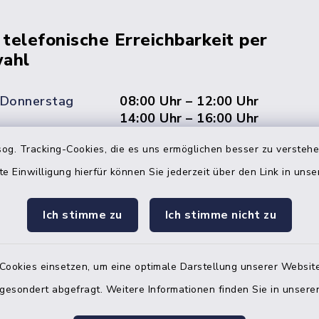
 telefonische Erreichbarkeit per
ahl
 Donnerstag
08:00 Uhr – 12:00 Uhr
14:00 Uhr – 16:00 Uhr
og. Tracking-Cookies, die es uns ermöglichen besser zu versteh
08:00 Uhr – 12:00 Uhr
te Einwilligung hierfür können Sie jederzeit über den Link in uns
Ich stimme zu
Ich stimme nicht zu
Terminvereinbarung
 ein dringendes Anliegen, finden aber online
Cookies einsetzen, um eine optimale Darstellung unserer Website
itnahen Termin? Rufen Sie uns gerne unter der
 gesondert abgefragt. Weitere Informationen finden Sie in unser
ummer 04832 6065 0 an!