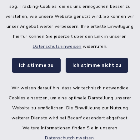
sog. Tracking-Cookies, die es uns ermöglichen besser zu
verstehen, wie unsere Website genutzt wird. So können wir
unser Angebot weiter verbessern. Ihre erteilte Einwilligung
hierfür können Sie jederzeit über den Link in unseren
Datenschutzhinweisen
widerrufen.
facebook
instagr
Ich stimme zu
Ich stimme nicht zu
Wir weisen darauf hin, dass wir technisch notwendige
Bankverbindung der Amtskasse
Cookies einsetzen, um eine optimale Darstellung unserer
Website zu ermöglichen. Die Einwilligung zur Nutzung
Kontakt
weiterer Dienste wird bei Bedarf gesondert abgefragt.
Weitere Informationen finden Sie in unseren
Barrierefreiheit
Datenschutzhinweisen
.