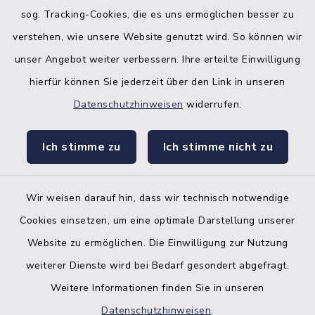
sog. Tracking-Cookies, die es uns ermöglichen besser zu
verstehen, wie unsere Website genutzt wird. So können wir
unser Angebot weiter verbessern. Ihre erteilte Einwilligung
hierfür können Sie jederzeit über den Link in unseren
Datenschutzhinweisen
widerrufen.
facebook
instagr
Ich stimme zu
Ich stimme nicht zu
Wir weisen darauf hin, dass wir technisch notwendige
Bankverbindung der Amtskasse
Cookies einsetzen, um eine optimale Darstellung unserer
Website zu ermöglichen. Die Einwilligung zur Nutzung
Kontakt
weiterer Dienste wird bei Bedarf gesondert abgefragt.
Weitere Informationen finden Sie in unseren
Barrierefreiheit
Datenschutzhinweisen
.