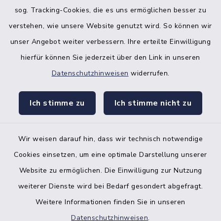
sog. Tracking-Cookies, die es uns ermöglichen besser zu
verstehen, wie unsere Website genutzt wird. So können wir
unser Angebot weiter verbessern. Ihre erteilte Einwilligung
hierfür können Sie jederzeit über den Link in unseren
Datenschutzhinweisen
widerrufen.
facebook
instagr
Ich stimme zu
Ich stimme nicht zu
Wir weisen darauf hin, dass wir technisch notwendige
Bankverbindung der Amtskasse
Cookies einsetzen, um eine optimale Darstellung unserer
Website zu ermöglichen. Die Einwilligung zur Nutzung
Kontakt
weiterer Dienste wird bei Bedarf gesondert abgefragt.
Weitere Informationen finden Sie in unseren
Barrierefreiheit
Datenschutzhinweisen
.