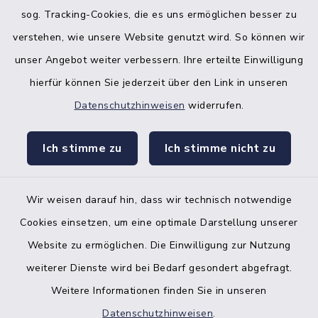
sog. Tracking-Cookies, die es uns ermöglichen besser zu
verstehen, wie unsere Website genutzt wird. So können wir
unser Angebot weiter verbessern. Ihre erteilte Einwilligung
hierfür können Sie jederzeit über den Link in unseren
Datenschutzhinweisen
widerrufen.
facebook
instagr
Ich stimme zu
Ich stimme nicht zu
Wir weisen darauf hin, dass wir technisch notwendige
Bankverbindung der Amtskasse
Cookies einsetzen, um eine optimale Darstellung unserer
Website zu ermöglichen. Die Einwilligung zur Nutzung
Kontakt
weiterer Dienste wird bei Bedarf gesondert abgefragt.
Weitere Informationen finden Sie in unseren
Barrierefreiheit
Datenschutzhinweisen
.