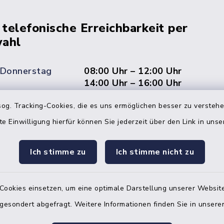
 telefonische Erreichbarkeit per
ahl
 Donnerstag
08:00 Uhr – 12:00 Uhr
14:00 Uhr – 16:00 Uhr
og. Tracking-Cookies, die es uns ermöglichen besser zu versteh
08:00 Uhr – 12:00 Uhr
te Einwilligung hierfür können Sie jederzeit über den Link in uns
Ich stimme zu
Ich stimme nicht zu
Terminvereinbarung
 ein dringendes Anliegen, finden aber online
Cookies einsetzen, um eine optimale Darstellung unserer Website
itnahen Termin? Rufen Sie uns gerne unter der
 gesondert abgefragt. Weitere Informationen finden Sie in unser
ummer 04832 6065 0 an!