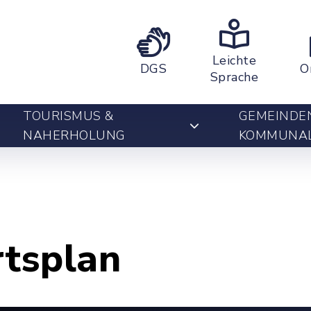
Leichte
DGS
O
Sprache
TOURISMUS &
GEMEINDE
NAHERHOLUNG
KOMMUNA
rtsplan