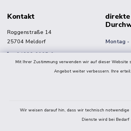
Kontakt
direkte
Durchw
Roggenstraße 14
25704 Meldorf
Montag -
04832 6065-0
Mit Ihrer Zustimmung verwenden wir auf dieser Website s
Freitag
04832 6065-215
Angebot weiter verbessern. Ihre erteil
info@mitteldithmarschen.de
Online-
Amt Mitteldithmarschen
Haben Sie
Wir weisen darauf hin, dass wir technisch notwendige 
keinen ze
Dienste wird bei Bedarf
Telefonn