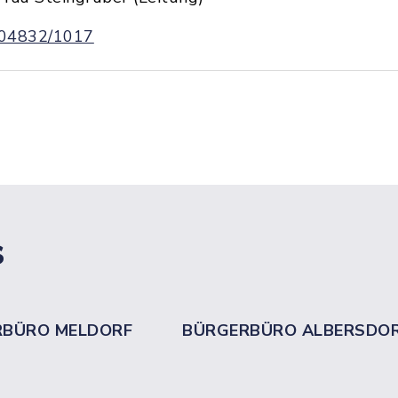
04832/1017
s
RBÜRO MELDORF
BÜRGERBÜRO ALBERSDO