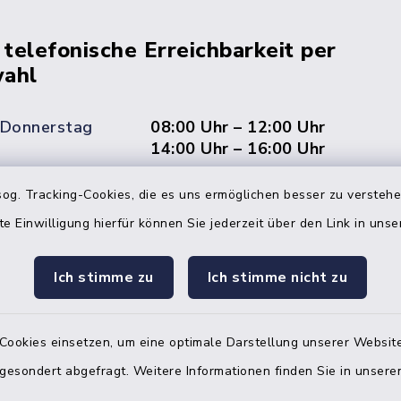
 telefonische Erreichbarkeit per
ahl
 Donnerstag
08:00 Uhr – 12:00 Uhr
14:00 Uhr – 16:00 Uhr
08:00 Uhr – 12:00 Uhr
og. Tracking-Cookies, die es uns ermöglichen besser zu versteh
te Einwilligung hierfür können Sie jederzeit über den Link in uns
Ich stimme zu
Ich stimme nicht zu
Terminvereinbarung
 ein dringendes Anliegen, finden aber online
Cookies einsetzen, um eine optimale Darstellung unserer Website
itnahen Termin? Rufen Sie uns gerne unter der
ummer 04832 6065 0 an!
 gesondert abgefragt. Weitere Informationen finden Sie in unser