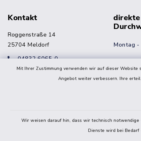
Kontakt
direkte
Durchw
Roggenstraße 14
25704 Meldorf
Montag -
04832 6065-0
Freitag
Mit Ihrer Zustimmung verwenden wir auf dieser Website s
04832 6065-215
Angebot weiter verbessern. Ihre erteil
info@mitteldithmarschen.de
Online-
Amt Mitteldithmarschen
Haben Sie
Wir weisen darauf hin, dass wir technisch notwendige 
keinen ze
Telefonn
Dienste wird bei Bedarf