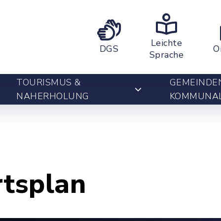
Leichte
DGS
O
Sprache
TOURISMUS &
GEMEINDE
NAHERHOLUNG
KOMMUNA
rtsplan