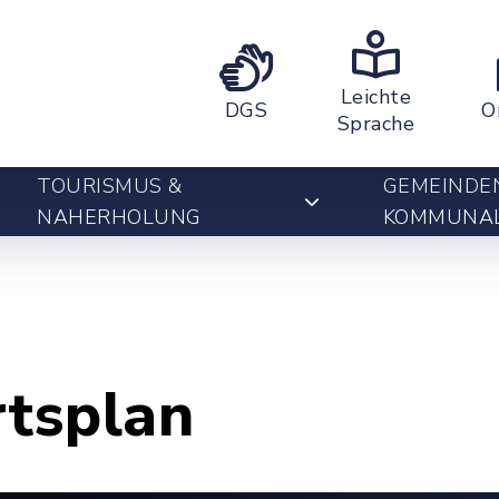
Leichte
DGS
O
Sprache
TOURISMUS &
GEMEINDE
NAHERHOLUNG
KOMMUNA
rtsplan