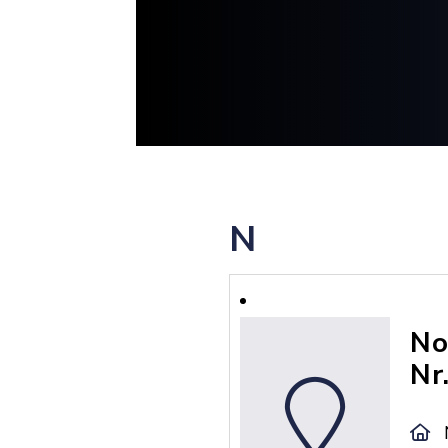
N
No
Nr