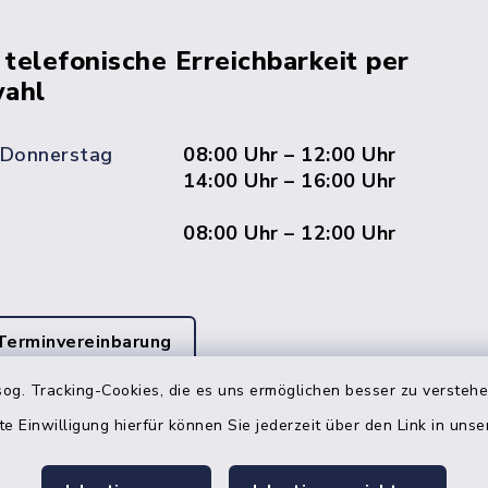
 telefonische Erreichbarkeit per
ahl
 Donnerstag
08:00 Uhr – 12:00 Uhr
14:00 Uhr – 16:00 Uhr
08:00 Uhr – 12:00 Uhr
Terminvereinbarung
og. Tracking-Cookies, die es uns ermöglichen besser zu versteh
 ein dringendes Anliegen, finden aber online
itnahen Termin? Rufen Sie uns gerne unter der
te Einwilligung hierfür können Sie jederzeit über den Link in uns
ummer 04832 6065 0 an!