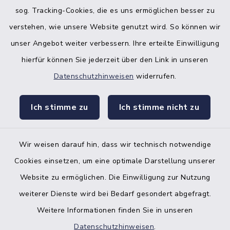
sog. Tracking-Cookies, die es uns ermöglichen besser zu
verstehen, wie unsere Website genutzt wird. So können wir
unser Angebot weiter verbessern. Ihre erteilte Einwilligung
hierfür können Sie jederzeit über den Link in unseren
Datenschutzhinweisen
widerrufen.
facebook
instagr
Ich stimme zu
Ich stimme nicht zu
Wir weisen darauf hin, dass wir technisch notwendige
Bankverbindung der Amtskasse
Cookies einsetzen, um eine optimale Darstellung unserer
Website zu ermöglichen. Die Einwilligung zur Nutzung
Kontakt
weiterer Dienste wird bei Bedarf gesondert abgefragt.
Weitere Informationen finden Sie in unseren
Barrierefreiheit
Datenschutzhinweisen
.