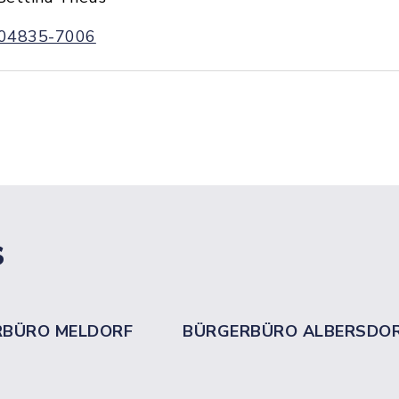
04835-7006
s
RBÜRO MELDORF
BÜRGERBÜRO ALBERSDO