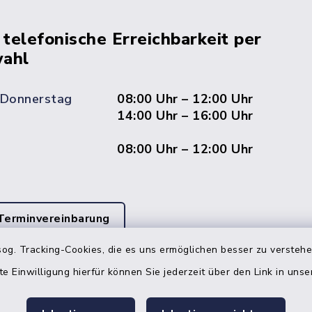
 telefonische Erreichbarkeit per
ahl
 Donnerstag
08:00 Uhr – 12:00 Uhr
14:00 Uhr – 16:00 Uhr
08:00 Uhr – 12:00 Uhr
Terminvereinbarung
og. Tracking-Cookies, die es uns ermöglichen besser zu versteh
 ein dringendes Anliegen, finden aber online
itnahen Termin? Rufen Sie uns gerne unter der
te Einwilligung hierfür können Sie jederzeit über den Link in uns
ummer 04832 6065 0 an!