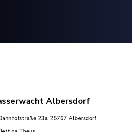
sserwacht Albersdorf
Bahnhofstraße 23a, 25767 Albersdorf
Bettina Theus