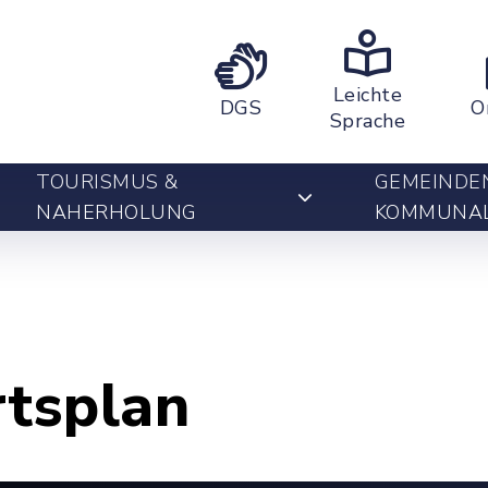
Leichte
DGS
O
Sprache
TOURISMUS &
GEMEINDE
NAHERHOLUNG
KOMMUNA
rtsplan