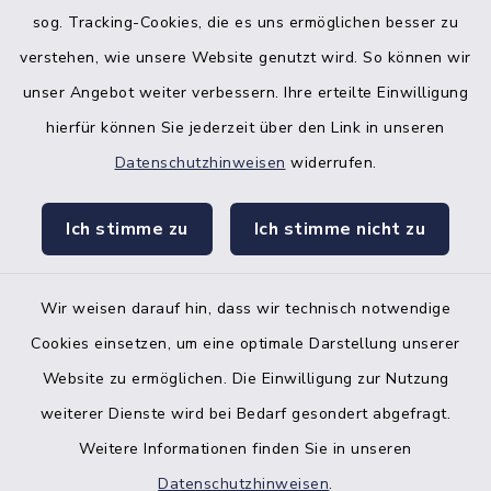
sog. Tracking-Cookies, die es uns ermöglichen besser zu
verstehen, wie unsere Website genutzt wird. So können wir
unser Angebot weiter verbessern. Ihre erteilte Einwilligung
hierfür können Sie jederzeit über den Link in unseren
Datenschutzhinweisen
widerrufen.
facebook
instagr
Ich stimme zu
Ich stimme nicht zu
Wir weisen darauf hin, dass wir technisch notwendige
Bankverbindung der Amtskasse
Cookies einsetzen, um eine optimale Darstellung unserer
Website zu ermöglichen. Die Einwilligung zur Nutzung
Kontakt
weiterer Dienste wird bei Bedarf gesondert abgefragt.
Weitere Informationen finden Sie in unseren
Barrierefreiheit
Datenschutzhinweisen
.