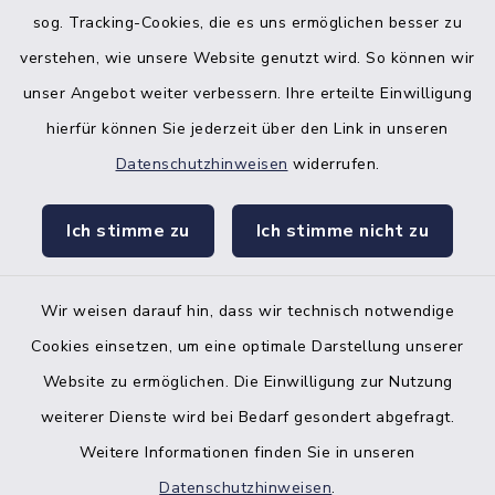
sog. Tracking-Cookies, die es uns ermöglichen besser zu
verstehen, wie unsere Website genutzt wird. So können wir
unser Angebot weiter verbessern. Ihre erteilte Einwilligung
hierfür können Sie jederzeit über den Link in unseren
Datenschutzhinweisen
widerrufen.
facebook
instagr
Ich stimme zu
Ich stimme nicht zu
Wir weisen darauf hin, dass wir technisch notwendige
Bankverbindung der Amtskasse
Cookies einsetzen, um eine optimale Darstellung unserer
Website zu ermöglichen. Die Einwilligung zur Nutzung
Kontakt
weiterer Dienste wird bei Bedarf gesondert abgefragt.
Weitere Informationen finden Sie in unseren
Barrierefreiheit
Datenschutzhinweisen
.