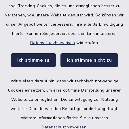
sog. Tracking-Cookies, die es uns ermöglichen besser zu
verstehen, wie unsere Website genutzt wird. So können wir
unser Angebot weiter verbessern. Ihre erteilte Einwilligung
hierfür können Sie jederzeit über den Link in unseren
Datenschutzhinweisen
widerrufen.
facebook
instagr
Ich stimme zu
Ich stimme nicht zu
Wir weisen darauf hin, dass wir technisch notwendige
Bankverbindung der Amtskasse
Cookies einsetzen, um eine optimale Darstellung unserer
Website zu ermöglichen. Die Einwilligung zur Nutzung
Kontakt
weiterer Dienste wird bei Bedarf gesondert abgefragt.
Weitere Informationen finden Sie in unseren
Barrierefreiheit
Datenschutzhinweisen
.