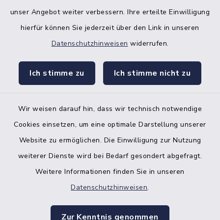
unser Angebot weiter verbessern. Ihre erteilte Einwilligung
hierfür können Sie jederzeit über den Link in unseren
Datenschutzhinweisen
widerrufen.
facebook
instagr
Ich stimme zu
Ich stimme nicht zu
Wir weisen darauf hin, dass wir technisch notwendige
Bankverbindung der Amtskasse
Cookies einsetzen, um eine optimale Darstellung unserer
Website zu ermöglichen. Die Einwilligung zur Nutzung
Kontakt
weiterer Dienste wird bei Bedarf gesondert abgefragt.
Weitere Informationen finden Sie in unseren
Barrierefreiheit
Datenschutzhinweisen
.
Datenschutz
Zur Kenntnis genommen