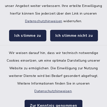
unser Angebot weiter verbessern. Ihre erteilte Einwilligung
hierfür können Sie jederzeit über den Link in unseren
Datenschutzhinweisen
widerrufen.
facebook
instagr
Ich stimme zu
Ich stimme nicht zu
Wir weisen darauf hin, dass wir technisch notwendige
Bankverbindung der Amtskasse
Cookies einsetzen, um eine optimale Darstellung unserer
Website zu ermöglichen. Die Einwilligung zur Nutzung
Kontakt
weiterer Dienste wird bei Bedarf gesondert abgefragt.
Weitere Informationen finden Sie in unseren
Barrierefreiheit
Datenschutzhinweisen
.
Datenschutz
Zur Kenntnis genommen